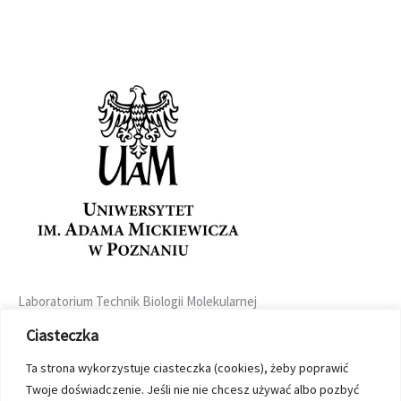
Laboratorium Technik Biologii Molekularnej
ul. Uniwersytetu Poznańskiego 6
Ciasteczka
61-614 Poznań
tel. +48 61 829 5736
Ta strona wykorzystuje ciasteczka (cookies), żeby poprawić
seq@amu.edu.pl
Twoje doświadczenie. Jeśli nie nie chcesz używać albo pozbyć